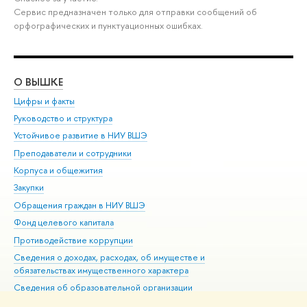
Сервис предназначен только для отправки сообщений об
орфографических и пунктуационных ошибках.
О ВЫШКЕ
ОБ
Цифры и факты
Ли
Руководство и структура
Дов
Устойчивое развитие в НИУ ВШЭ
Ол
Преподаватели и сотрудники
При
Корпуса и общежития
Вы
Закупки
При
Обращения граждан в НИУ ВШЭ
Ас
Фонд целевого капитала
До
Противодействие коррупции
Цен
Сведения о доходах, расходах, об имуществе и
Би
обязательствах имущественного характера
Об
Сведения об образовательной организации
Обр
Людям с ограниченными возможностями здоровья