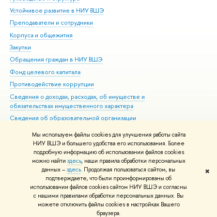
Устойчивое развитие в НИУ ВШЭ
Ол
Преподаватели и сотрудники
При
Корпуса и общежития
Вы
Закупки
При
Обращения граждан в НИУ ВШЭ
Ас
Фонд целевого капитала
До
Противодействие коррупции
Цен
Сведения о доходах, расходах, об имуществе и
Би
обязательствах имущественного характера
Об
Сведения об образовательной организации
Обр
Людям с ограниченными возможностями здоровья
Мы используем файлы cookies для улучшения работы сайта
Единая платежная страница
НИУ ВШЭ и большего удобства его использования. Более
подробную информацию об использовании файлов cookies
Работа в Вышке
можно найти
здесь
, наши правила обработки персональных
данных –
здесь
. Продолжая пользоваться сайтом, вы
✖
Редактору
подтверждаете, что были проинформированы об
© НИУ ВШЭ 1993–2026
Адреса и контакты
Условия использования
использовании файлов cookies сайтом НИУ ВШЭ и согласны
с нашими правилами обработки персональных данных. Вы
материалов
Политика конфиденциальности
Карта сайта
можете отключить файлы cookies в настройках Вашего
Шрифты HSE Sans и HSE Slab разработаны в
Школе дизайна НИУ ВШЭ
браузера.