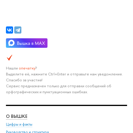
Нашли
опечатку
?
Выделите её, нажмите Ctrl+Enter и отправьте нам уведомление.
Спасибо за участие!
Сервис предназначен только для отправки сообщений об
орфографических и пунктуационных ошибках.
О ВЫШКЕ
ОБ
Цифры и факты
Ли
Руководство и структура
Дов